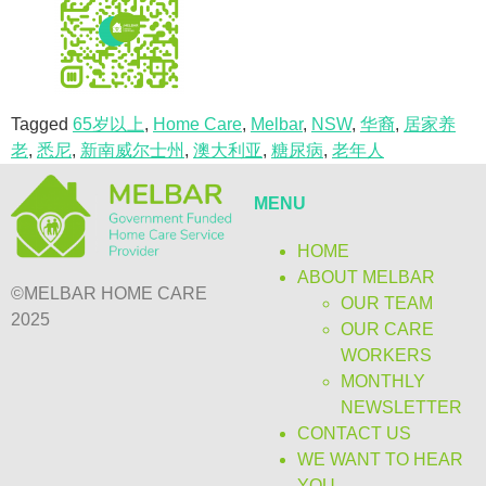
Tagged
65岁以上
,
Home Care
,
Melbar
,
NSW
,
华裔
,
居家养
老
,
悉尼
,
新南威尔士州
,
澳大利亚
,
糖尿病
,
老年人
MENU
HOME
ABOUT MELBAR
©MELBAR HOME CARE
OUR TEAM
2025
OUR CARE
WORKERS
MONTHLY
NEWSLETTER
CONTACT US
WE WANT TO HEAR
YOU