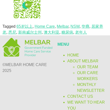
Tagged
65岁以上
,
Home Care
,
Melbar
,
NSW
,
华裔
,
居家养
老
,
悉尼
,
新南威尔士州
,
澳大利亚
,
糖尿病
,
老年人
MENU
HOME
ABOUT MELBAR
©MELBAR HOME CARE
OUR TEAM
2025
OUR CARE
WORKERS
MONTHLY
NEWSLETTER
CONTACT US
WE WANT TO HEAR
YOU