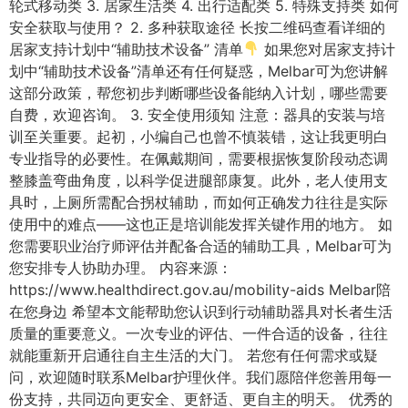
轮式移动类 3. 居家生活类 4. 出行适配类 5. 特殊支持类 如何
安全获取与使用？ 2. 多种获取途径 长按二维码查看详细的
居家支持计划中“辅助技术设备” 清单
如果您对居家支持计
划中“辅助技术设备”清单还有任何疑惑，Melbar可为您讲解
这部分政策，帮您初步判断哪些设备能纳入计划，哪些需要
自费，欢迎咨询。 3. 安全使用须知 注意：器具的安装与培
训至关重要。起初，小编自己也曾不慎装错，这让我更明白
专业指导的必要性。在佩戴期间，需要根据恢复阶段动态调
整膝盖弯曲角度，以科学促进腿部康复。此外，老人使用支
具时，上厕所需配合拐杖辅助，而如何正确发力往往是实际
使用中的难点——这也正是培训能发挥关键作用的地方。 如
您需要职业治疗师评估并配备合适的辅助工具，Melbar可为
您安排专人协助办理。 内容来源：
https://www.healthdirect.gov.au/mobility-aids Melbar陪
在您身边 希望本文能帮助您认识到行动辅助器具对长者生活
质量的重要意义。一次专业的评估、一件合适的设备，往往
就能重新开启通往自主生活的大门。 若您有任何需求或疑
问，欢迎随时联系Melbar护理伙伴。我们愿陪伴您善用每一
份支持，共同迈向更安全、更舒适、更自主的明天。 优秀的