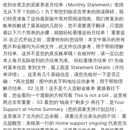
收到全英文的居家养老月结单（Monthly Statement）觉得
无从下手？别担心！为了帮您扫除语言带来的阅读障碍，我
们特意准备了这份最新版中英对照阅读指南。我们将复杂的
账单拆解成了最基础的几部分，您不需要逐字翻译，只需跟
着以下六个简单的步骤，就能轻松看懂这份月结单！ 重要提
示 在正式开始之前，需要特别向您说明：本文中展示的所有
图片和金额均为示例文件，此文件仅供参考，用于帮助理解
月结单。这并不是您的真实账单哦！在核对时，请一定以您
本人每月实际收到的月结单为准。 轻松看懂月结单 01 先核
对基本信息 拿到文件，最上面是 Statement Details（月结
单详情） 。这里有几个基础信息，请您先核对一下是否正
确： *再次提醒：图中的名字和地址仅供参考，用于帮助理
解月结单。 02 注意！这不是个人贡献金账单 紧接着往下
看，您会看到一个显眼的方框写着 This is not a bill，这里有
两点非常重要： 03 看您的“钱袋子”剩多少 再往下，是Your
Support at Home Summary（您的居家支持计划总结） 。
这里展示了当月的汇总余额 。请重点关注表头的四个词： 重
点提醒您：表格第一行的 Home support ongoing 代表您当