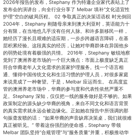
2026年报告的发布，Stephany 作为特邀企业家代表站上了
发布会的演讲台，向全行业分享了 Melbar 填补“文化适宜性
护理”空白的破局历程。 02 争取真正的决策话语权 时光倒回
2004年，Stephany 刚随母亲来到澳大利亚时，英语能力十
分有限，在当地也几乎没有任何人脉。和许多新移民一样，
她经历了漫长且艰难的适应期，一步步跨越语言障碍，在基
层积累经验。这段真实的经历，让她对华裔群体在异国他乡
的弱势处境有着极强的共情。 2016年，Stephany 敏锐地察
觉到了澳洲养老市场的一个巨大痛点：市面上极度缺乏真正
符合华裔老年人文化需求的居家护理服务。找一个语言相
通、懂得中国传统文化和生活习惯的护理人员，对很多家庭
来说竟成了一种奢望。于是，Melbar 应运而生。 在高度监
管的澳洲养老市场中，华裔的参与度和代表性依然严重不
足。Stephany 深知，仅仅把一线的服务做好是不够的。如果
政策制定的源头缺少华裔的视角，来自不同文化和语言背景
的真实需求就永远会被边缘化。正如她在报告中所强调的那
句振聋发聩的话： “如果华裔的声音缺席决策桌，我们就很难
真正被听见。” 带着这份强烈的使命感，Stephany 带领
Melbar 团队坚持“合规管理”与“服务质量”并重，积极推动华