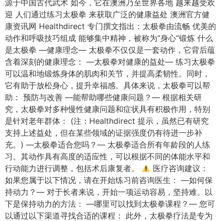
源于中国古代武术 如今，它在澳洲乃至世界各地 越来越受欢
迎 人们通过练习太极拳 来获取广泛的健康益处 澳洲官方健
康资讯网 Healthdirect 专门撰文指出：太极拳由流畅 优美的
动作和呼吸技巧组成 能够集中精神，被称为“身心”锻炼 什么
是太极拳 —健康理念— 太极拳不仅仅是一套动作，它背后蕴
含着深刻的健康理念： —太极拳对健康的益处— 练习太极拳
可以温和地锻炼身体的肌肉和关节，并提高柔韧性。同时，
它有助于放松身心，提升幸福感。具体来说，太极拳可以帮
助： 预防与改善 —能帮助哪些健康问题？— 根据相关研
究，太极拳对多种慢性健康问题和症状具有积极作用，特别
是针对老年群体： (注：Healthdirect 提示，虽然已有研究
支持上述益处，但在某些领域的证据强度仍有待进一步补
充。) —太极拳适合您吗？— 太极拳适合所有年龄段的人练
习。其动作具有高度的适应性，可以根据不同的体能水平和
行动能力进行调整，包括术后康复者。
医疗咨询建议：
如果您属于以下情况，请在开始练习前咨询医生： —如何保
持动力？— 对于长者来说，开始一项运动容易，坚持难。以
下是保持动力的方法： —哪里可以找到太极拳课程？— 您可
以通过以下渠道寻找合适的课程： 此外，太极拳疗法是专为