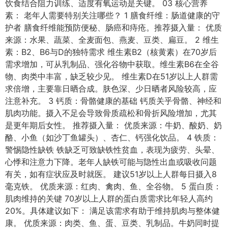
饮食结合阻力训练、适度有氧运动是关键。 03 核心营养
素： 老年人需要特别关注哪些？ 1 膳食纤维：肠道健康的守
护者 膳食纤维能预防便秘、肠癌和痔疮。推荐摄入量： 优质
来源：水果、蔬菜、全麦面包、燕麦、豆类、扁豆。 2 维生
素：B2、B6与D的独特需求 维生素B2（核黄素）在70岁后
需求增加，可从乳制品、强化谷物中获取。维生素B6在全谷
物、肉类中丰富，缺乏较少见。 维生素D在51岁以上人群需
求倍增，主要靠日晒合成。肤色深、少日晒者风险较高，应
注意补充。 3 钙质：骨骼健康的基础 钙质关乎骨骼、神经和
肌肉功能。摄入不足会导致骨质疏松和骨折风险增加，尤其
是更年期后女性。 推荐摄入量： 优质来源：牛奶、酸奶、奶
酪、小鱼（如沙丁鱼罐头）、杏仁、钙强化饮品。 4 铁质：
警惕隐性缺铁 铁缺乏可致缺铁性贫血，表现为疲劳、头晕、
心悸和注意力下降。老年人缺铁可能与隐性出血或吸收问题
有关，如有症状应及时就医。 建议51岁以上人群每日摄入8
毫克铁。 优质来源：红肉、禽肉、鱼、全谷物。 5 蛋白质：
肌肉维持的关键 70岁以上人群的蛋白质需求比年轻人高约
20%。具体建议如下： 满足该需求有助于维持肌肉与整体健
康。 优质来源：肉类、鱼、蛋、豆类、乳制品。牛奶同时提