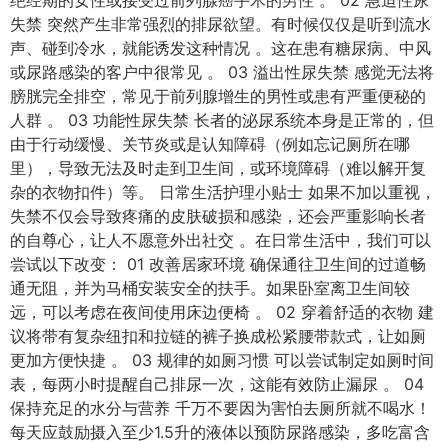
失禁 突然产生非常强烈的排尿欲望。有时候仅仅是听到流水
声、碰到冷水，就能诱发这种情况 。这在患有糖尿病、中风
或尿路感染的客户中很常见 。 03 溢出性尿失禁 感觉无法将
膀胱完全排空，常见于前列腺增生的男性或患有严重便秘的
人群 。 03 功能性尿失禁 长者的泌尿系统本身是正常的，但
由于行动缓慢、关节炎或是认知障碍（例如忘记厕所在哪
里），导致无法及时走到卫生间，或环境障碍（难以解开复
杂的衣物扣件）等。 日常生活护理小贴士 如果不加以重视，
失禁不仅会导致疼痛的皮肤破损和感染，还会严重影响长者
的自尊心，让人不愿意外出社交 。在日常生活中，我们可以
尝试以下改变： 01 改善居家环境 确保通往卫生间的过道畅
通无阻，并为马桶安装安全的扶手。如果卧室离卫生间较
远，可以考虑在夜间使用床边便椅 。 02 穿着舒适的衣物 建
议将带有复杂纽扣和拉链的裤子换成松紧腰带款式，让如厕
更加方便快捷 。 03 规律的如厕习惯 可以尝试制定如厕时间
表，每两小时提醒自己排尿一次，这能有效防止漏尿 。 04
保持充足的水分与营养 千万不要因为害怕去厕所就不喝水！
每天应鼓励摄入至少1.5升的液体以预防尿路感染，多吃富含