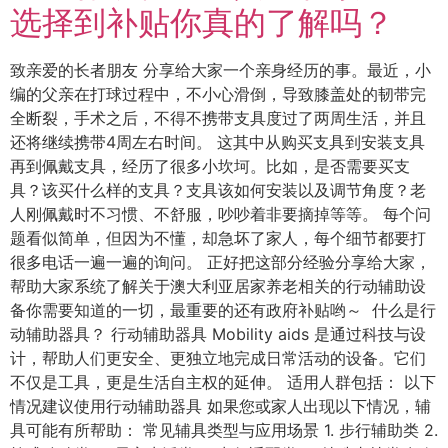
选择到补贴你真的了解吗？
致亲爱的长者朋友 分享给大家一个亲身经历的事。最近，小
编的父亲在打球过程中，不小心滑倒，导致膝盖处的韧带完
全断裂，手术之后，不得不携带支具度过了两周生活，并且
还将继续携带4周左右时间。 这其中从购买支具到安装支具
再到佩戴支具，经历了很多小坎坷。比如，是否需要买支
具？该买什么样的支具？支具该如何安装以及调节角度？老
人刚佩戴时不习惯、不舒服，吵吵着非要摘掉等等。 每个问
题看似简单，但因为不懂，却急坏了家人，每个细节都要打
很多电话一遍一遍的询问。 正好把这部分经验分享给大家，
帮助大家系统了解关于澳大利亚居家养老相关的行动辅助设
备你需要知道的一切，最重要的还有政府补贴哟～ 什么是行
动辅助器具？ 行动辅助器具 Mobility aids 是通过科技与设
计，帮助人们更安全、更独立地完成日常活动的设备。它们
不仅是工具，更是生活自主权的延伸。 适用人群包括： 以下
情况建议使用行动辅助器具 如果您或家人出现以下情况，辅
具可能有所帮助： 常见辅具类型与应用场景 1. 步行辅助类 2.