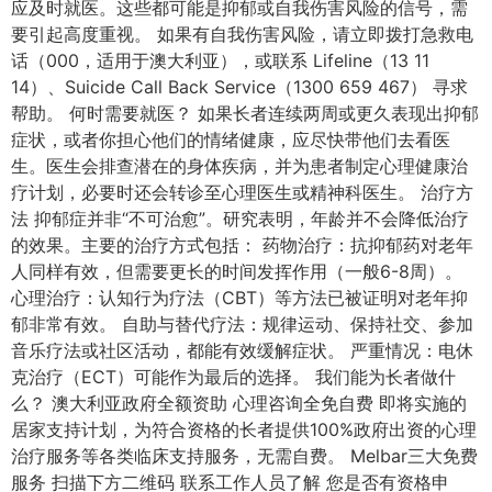
应及时就医。这些都可能是抑郁或自我伤害风险的信号，需
要引起高度重视。 如果有自我伤害风险，请立即拨打急救电
话（000，适用于澳大利亚），或联系 Lifeline（13 11
14）、Suicide Call Back Service（1300 659 467） 寻求
帮助。 何时需要就医？ 如果长者连续两周或更久表现出抑郁
症状，或者你担心他们的情绪健康，应尽快带他们去看医
生。医生会排查潜在的身体疾病，并为患者制定心理健康治
疗计划，必要时还会转诊至心理医生或精神科医生。 治疗方
法 抑郁症并非“不可治愈”。研究表明，年龄并不会降低治疗
的效果。主要的治疗方式包括： 药物治疗：抗抑郁药对老年
人同样有效，但需要更长的时间发挥作用（一般6-8周）。
心理治疗：认知行为疗法（CBT）等方法已被证明对老年抑
郁非常有效。 自助与替代疗法：规律运动、保持社交、参加
音乐疗法或社区活动，都能有效缓解症状。 严重情况：电休
克治疗（ECT）可能作为最后的选择。 我们能为长者做什
么？ 澳大利亚政府全额资助 心理咨询全免自费 即将实施的
居家支持计划，为符合资格的长者提供100%政府出资的心理
治疗服务等各类临床支持服务，无需自费。 Melbar三大免费
服务 扫描下方二维码 联系工作人员了解 您是否有资格申