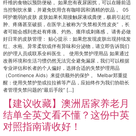
纤维的食物以预防便秘 。如果您有夜尿困扰，可以在睡前适
当控制饮水量，并避免饮用含有咖啡因和酒精的饮品 。 05
呵护脆弱的皮肤 皮肤如果长期接触尿液或粪便，极易引起红
肿、疼痛甚至破损，在医学上被称为“失禁相关性皮炎” ，长
者可能会感到患处有疼痛、灼热、瘙痒或刺痛感 。请务必做
好日常的皮肤管理： 贴心提示：如果您发现皮肤出现持续发
红、水疱、异常柔软或伴有异味和分泌物，请立即告诉我们
的护理人员或联系全科医生 。 使用失禁护理用品 如果通过
改善环境和生活习惯仍然无法完全避免漏尿，我们可以根据
专业评估和长者的个人偏好，选择合适的失禁护理用品
（Continence Aids）来提供额外的保护 。 Melbar郑重提
醒：使用失禁护垫或拉拉裤等产品，应始终作为我们协助长
者管理失禁问题的“最后手段” […]
【建议收藏】澳洲居家养老月
结单全英文看不懂？这份中英
对照指南请收好！