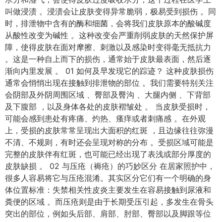
叫做浸渍 。浸渍会让皮肤变得异常脆弱，极易受到损伤 。同
时，排泄物中含有的酶和细菌，会将我们皮肤原本的酸碱度
从酸性改变为碱性 。这种改变会严重削弱皮肤的天然保护屏
障，使得皮肤在面对摩擦、刺激以及感染时变得毫无抵抗力
。这是一种自上而下的损伤，通常始于皮肤最表面，然后逐
渐向内里发展 。 01 如何及早发现它的踪迹？ 这种皮肤损伤
通常会悄悄出现在接触到排泄物的部位 。我们需要特别关注
会阴部及外阴周围区域 、臀部及臀沟 、大腿内侧 、下背部
及下腹部 ，以及身体各处的皮肤褶皱处 。 当皮肤受损时，
可能会感到患处有疼痛、灼热、瘙痒或者刺痛感 。在外观
上，受损的皮肤常常呈现出大面积的红斑 ，且边缘往往弥漫
不清、不规则，有时还会呈现对称的分布 。受损区域可能是
完整的皮肤伴有红斑，也可能已经出现了表浅或部分厚度的
皮肤缺损 。 02 与压疮（褥疮）的巧妙区分 在居家照护中，
很多人容易将它与压疮混淆。其实区分它们有一个明确的身
体位置标准：失禁相关性皮炎主要发生在容易接触到尿液和
粪便的区域 。而压疮则是由于长期受压引起，多发生在骨头
突出的部位，例如头后部、肩部、肘部、臀部以及脚跟等位