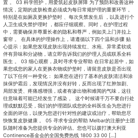
置 。 03 科学照护，用爱筑起皮肤屏障 为了预防和改善这种
情况，定期的皮肤检查必须成为每日常规护理的重要环节 。
特别是在如厕及更换护垫时 、每次失禁发生后 ，以及进行个
人卫生或失禁护理时 ，都应仔细观察。同时，在护理过程
中，需要确保并尊重长者的隐私和尊严，例如关上门并拉上
窗帘 。 在具体的护理操作上，请遵循以下四个温和步骤 贴
心提示：如果您发现皮肤出现持续发红、水疱、异常柔软或
伴有异味和分泌物，请立即告诉我们的护理人员或联系全科
医生 。 03 细心观察，及时寻求专业帮助 在日常起居中，如
果您或您的家人在更换衣物或护垫时，请留意皮肤是否出现
了以下任何一种变化： 如果您在进行了基本的皮肤清洁和涂
抹保护霜后，发现情况并没有好转，反而出现了红肿加剧、
局部发烫、疼痛感增强，或者有渗出物和难闻的气味，这往
往意味着可能已经发生了感染 。 这个时候请千万不要自行处
理或默默忍受，我们的护理团队或您的全科医生会为您进行
全面的评估，以便为您进行针对性的建议或治疗，帮助您尽
快恢复皮肤健康 。 05 寻求专业的帮助 Melbar的注册护士团
队随时准备为您提供专业的评估。您也可以拨打澳大利亚
Continence基金会的全国免费热线 1800 33 00 […]