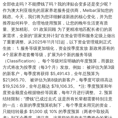
全部收走吗？不能攒钱了吗？我的津贴会变多还是变少呢？
作为澳大利亚领先的居家养老服务提供商，Melbar深知您的
顾虑。今天，我们将为您详细解读新政的核心变化，并为您
推荐如何科学、合理地使用预算，让您的晚年生活更有质
量、更加精彩。 01 政策回顾 为了更精准地匹配长者们的居
家需求，全新的“居家支持计划”在资金管理和服务定级上做出
了重要调整。从2025年11月1日起，以下资金管理规则正式
生效： 1. 服务等级更加细化，资金按季度发放 新政将原有的
4个居家养老套餐等级，扩展为8个新的服务等级
（Classification）。每个等级对应明确的年度预算，而拨款
方式将改为按季度（每3个月）发放。例如： 被评估为第3级
的新客户，每季度将获得 $5,491.43，全年总预算为
$21,965.70。 被评估为第8级的新客户，每季度可获得高达
$19,526.59，全年总额达 $78,106.35。 *注: 季度预算和年
度资金额度会根据物价等因素，每年7月进行调整。 2. 预算
结转限制：“攒钱”已成过去式 这是所有长辈都需要特别注意
的一点：在新的季度预算机制下，每个季度未用完的资金，
只能结转最多 $1,000 或 10% 的季度预算（两者中取较高
者）到下个季度。请注意，这里指的是您未花费资金的累计