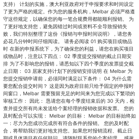
支持） 计划的实施，澳大利亚政府对于申报要求和时间设定
了更为严格的规定。作为您的服务机构，Melbar 必须严格遵
守这些规定，以确保您的每一笔合规费用都能顺利报销。 为
了更好地支持您，避免因错过时间或资料不全导致报销失
败，我们特别整理了这份《报销与申报时间说明》，请您务
必花几分钟时间仔细阅读。 请务必阅读 01 购买项目或物品
时 在新的申报系统下，为了确保您的利益，请您在购买项目
或物品时，注意以下四点： 02 季度提交报销的截止日期安
排 为了不影响您的报销，请悉知以下四个季度的发票提交截
止日期： 03 居家支持计划下的报销安排说明 在 Melbar 为
您提交报销申请前，必须同时满足以下条件： 04 为什么需
要您配合提交时间？ 这是因为政府目前只给予固定的申报时
间窗口，Melbar 需要预留充足的时间来为您完成以下繁琐的
审核工作： 因此： 恳请您在每个季度结束后的 30 天内，检
查并提交所有尚未发送给个案经理的报销收据和发票。 您的
及时配合可以实现： Melbar 的目标： Melbar 的目标始终如
一：尽力为您成功完成所有符合条件的报销。 您的及时配
合，将帮助我们更好地支持您。如果您对报销流程、截止日
期或具体项目有任何疑问，请随时联系您的个案经理。 感谢