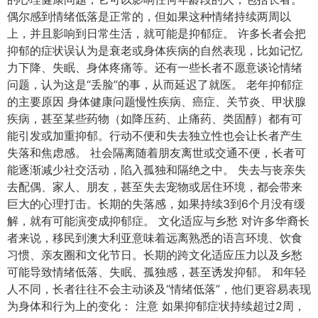
偶尔感到情绪低落是正常的，但如果这种情绪持续两周以
上，并且影响到日常生活，就可能是抑郁症。 许多长者会把
抑郁的症状误认为是衰老或身体疾病的自然表现，比如记忆
力下降、失眠、身体疼痛等。还有一些长者不愿意谈论情绪
问题，认为这是“丢脸”的事，从而延迟了就医。 老年抑郁症
的主要原因 身体健康问题慢性疾病、癌症、关节炎、甲状腺
疾病，甚至某些药物（如降压药、止痛药、类固醇）都有可
能引发或加重抑郁。行动不便和失去独立性也会让长者产生
失落和焦虑感。 社会隔离随着朋友离世或交通不便，长者可
能逐渐减少社交活动，陷入孤独和隔绝之中。 失去与丧亲失
去配偶、家人、朋友，甚至失去宠物或居住环境，都会带来
巨大的心理打击。长期的失落感，如果持续3到6个月没有缓
解，就有可能演变成抑郁症。 文化适应与乡愁 对许多华裔长
者来说，移民到澳大利亚意味着远离熟悉的语言环境、饮食
习惯、亲友圈和文化节日。长期的跨文化适应压力以及乡愁
可能导致情绪低落、失眠、孤独感，甚至诱发抑郁。 和年轻
人不同，长者往往不会主动谈及“情绪低落”，他们更容易表现
为身体和行为上的变化： 注意 如果抑郁症状持续超过2周，