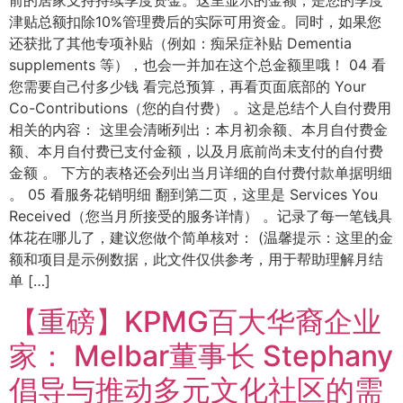
前的居家支持持续季度资金。这里显示的金额，是您的季度
津贴总额扣除10%管理费后的实际可用资金。同时，如果您
还获批了其他专项补贴（例如：痴呆症补贴 Dementia
supplements 等），也会一并加在这个总金额里哦！ 04 看
您需要自己付多少钱 看完总预算，再看页面底部的 Your
Co-Contributions（您的自付费） 。这是总结个人自付费用
相关的内容： 这里会清晰列出：本月初余额、本月自付费金
额、本月自付费已支付金额，以及月底前尚未支付的自付费
金额 。 下方的表格还会列出当月详细的自付费付款单据明细
。 05 看服务花销明细 翻到第二页，这里是 Services You
Received（您当月所接受的服务详情） 。记录了每一笔钱具
体花在哪儿了，建议您做个简单核对： (温馨提示：这里的金
额和项目是示例数据，此文件仅供参考，用于帮助理解月结
单 […]
【重磅】KPMG百大华裔企业
家： Melbar董事长 Stephany
倡导与推动多元文化社区的需