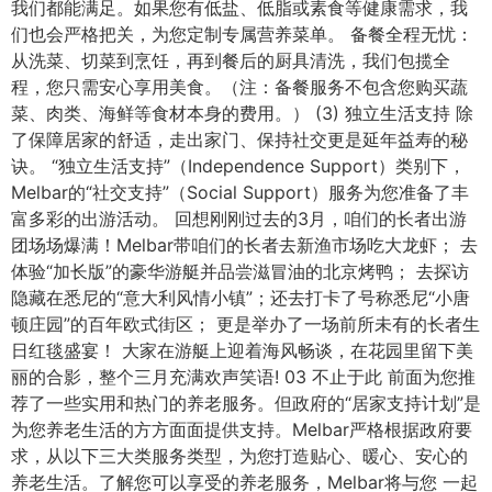
我们都能满足。如果您有低盐、低脂或素食等健康需求，我
们也会严格把关，为您定制专属营养菜单。 备餐全程无忧：
从洗菜、切菜到烹饪，再到餐后的厨具清洗，我们包揽全
程，您只需安心享用美食。（注：备餐服务不包含您购买蔬
菜、肉类、海鲜等食材本身的费用。） (3) 独立生活支持 除
了保障居家的舒适，走出家门、保持社交更是延年益寿的秘
诀。 “独立生活支持”（Independence Support）类别下，
Melbar的“社交支持”（Social Support）服务为您准备了丰
富多彩的出游活动。 回想刚刚过去的3月，咱们的长者出游
团场场爆满！Melbar带咱们的长者去新渔市场吃大龙虾； 去
体验“加长版”的豪华游艇并品尝滋冒油的北京烤鸭； 去探访
隐藏在悉尼的“意大利风情小镇”；还去打卡了号称悉尼“小唐
顿庄园”的百年欧式街区； 更是举办了一场前所未有的长者生
日红毯盛宴！ 大家在游艇上迎着海风畅谈，在花园里留下美
丽的合影，整个三月充满欢声笑语! 03 不止于此 前面为您推
荐了一些实用和热门的养老服务。但政府的“居家支持计划”是
为您养老生活的方方面面提供支持。Melbar严格根据政府要
求，从以下三大类服务类型，为您打造贴心、暖心、安心的
养老生活。了解您可以享受的养老服务，Melbar将与您 一起