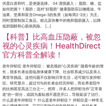
供蛋白质和钙，是便捷选择。 04 谨慎摄入： 脂肪、糖、盐
如何把握？ 1 脂肪：选对“好脂肪” 健康脂肪应以橄榄油、牛
油果、坚果和富含Omega-3的鱼类（如每周2-3次）为主。
同时需限制加工食品、糕点及快餐中的饱和脂肪摄入，以降
低胆固醇和心脏病风险。 […]
【科普】比高血压隐蔽，被忽
视的心灵疾病！HealthDirect
官方科普全解读！
老年抑郁症 老年抑郁症： 被忽视的“心灵疾病” 随着年龄的增
长，很多长者会面临身体健康下降、社会联系减少以及亲人
离世等挑战。这些问题不仅影响日常生活，还可能引发抑郁
症。研究显示，超过10%的长者会经历抑郁，而在养老院中
的比例甚至高达三分之一。然而，许多人把抑郁当作“正常衰
老”的一部分，或因为羞耻感不愿意开口，导致延误了治疗。
什么是老年抑郁症？ 什么是老年抑郁症？ 抑郁症是一种常见
的心理健康问题，它可以影响任何年龄段的人，包括长者。