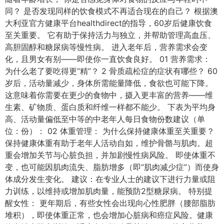
同？ 是否发现同样的饮食模式不再适合现在的自己？ 根据澳
大利亚官方健康平台healthdirect的指导，60岁后健康饮食
至关重要。 它有助于保持活力与独立，并帮助管理高血压、
高胆固醇和糖尿病等慢性病。 进入老年后，营养需求会变
化，且男女有别——即使你一直饮食良好。 01 营养需求：
为什么老了要吃得更“精”？ 2 骨质疏松症的症状有哪些？ 60
岁后，活动量减少，身体所需能量降低，食欲也可能下降。
这意味着你需要在更少的食物中，摄入更丰富的营养——维
生素、矿物质、蛋白质和纤维一样都不能少。 下表为平均身
高、活动量偏低至中等的中老年人每日食物份数建议（单
位：份）： 02 体重管理： 为什么保持健康体重至关重要？
保持健康体重有助于老年人活动自如，维护骨骼与肌肉。超
重会增加关节与心脏负担，并加剧慢性病风险。 即使体重不
变，也可能因肌肉流失、脂肪增多（即“肌肉减少症”）而使身
体成分发生变化。 建议：在专业人士的建议下进行力量或阻
力训练，以维持或增加肌肉量，能预防2型糖尿病。 特别提
醒女性： 更年期后，有些女性会出现向心性肥胖（腰部脂肪
堆积），即使体重正常，也会增加心脏病和癌症风险。健康