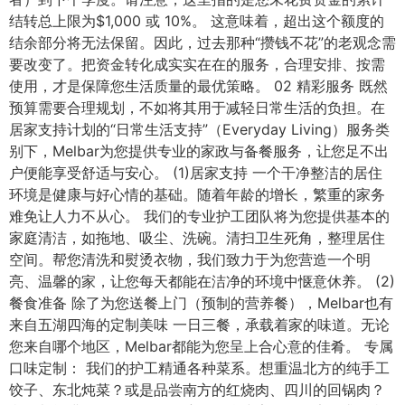
结转总上限为$1,000 或 10%。 这意味着，超出这个额度的
结余部分将无法保留。因此，过去那种“攒钱不花”的老观念需
要改变了。把资金转化成实实在在的服务，合理安排、按需
使用，才是保障您生活质量的最优策略。 02 精彩服务 既然
预算需要合理规划，不如将其用于减轻日常生活的负担。在
居家支持计划的“日常生活支持”（Everyday Living）服务类
别下，Melbar为您提供专业的家政与备餐服务，让您足不出
户便能享受舒适与安心。 (1)居家支持 一个干净整洁的居住
环境是健康与好心情的基础。随着年龄的增长，繁重的家务
难免让人力不从心。 我们的专业护工团队将为您提供基本的
家庭清洁，如拖地、吸尘、洗碗。清扫卫生死角，整理居住
空间。帮您清洗和熨烫衣物，我们致力于为您营造一个明
亮、温馨的家，让您每天都能在洁净的环境中惬意休养。 (2)
餐食准备 除了为您送餐上门（预制的营养餐），Melbar也有
来自五湖四海的定制美味 一日三餐，承载着家的味道。无论
您来自哪个地区，Melbar都能为您呈上合心意的佳肴。 专属
口味定制： 我们的护工精通各种菜系。想重温北方的纯手工
饺子、东北炖菜？或是品尝南方的红烧肉、四川的回锅肉？